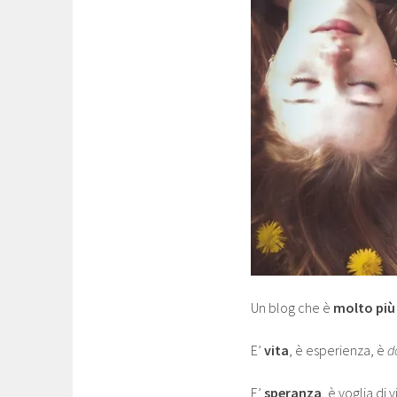
Un blog che è
molto più 
E’
vita
, è esperienza, è
d
E’
speranza
, è voglia di 