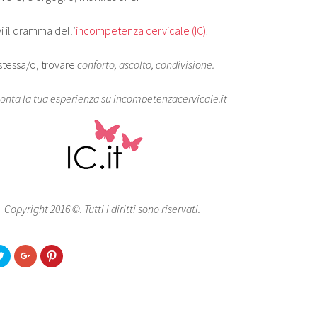
vi il dramma dell’
incompetenza cervicale (IC)
.
stessa/o, trovare
conforto, ascolto, condivisione.
onta la tua esperienza su incompetenzacervicale.it
Copyright 2016 ©. Tutti i diritti sono riservati.
C
C
C
l
l
l
i
i
i
c
c
c
k
k
k
t
t
t
o
o
o
s
s
s