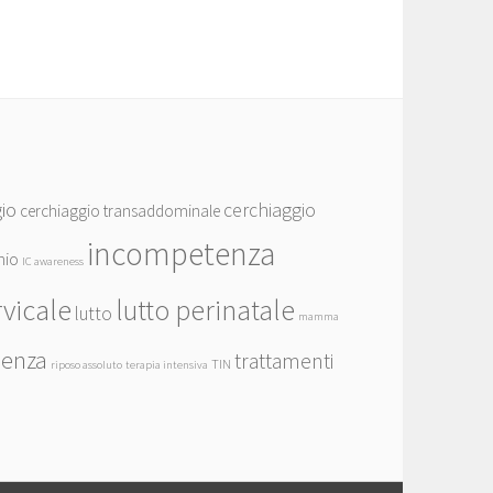
io
cerchiaggio
cerchiaggio transaddominale
incompetenza
hio
IC awareness
rvicale
lutto perinatale
lutto
mamma
ienza
trattamenti
TIN
riposo assoluto
terapia intensiva