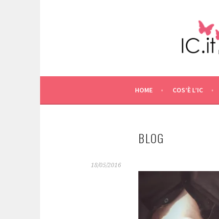
Skip
to
content
HOME
COS’È L’IC
BLOG
18/05/2016