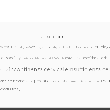
TAG CLOUD
cerchiagg
byloss2016
babyloss2017
baby rainbow
bimbi arcobaleno
babyloss2018
tori speciali
gravidanza
gravidanza a risc
giornata mondiale prematurità
GoPurple
incontinenza cervicale
insufficienza ce
mica
resil
pessario
arto pre termine
poliabortività
prematurità
pasqua
progesterone
rematurityday