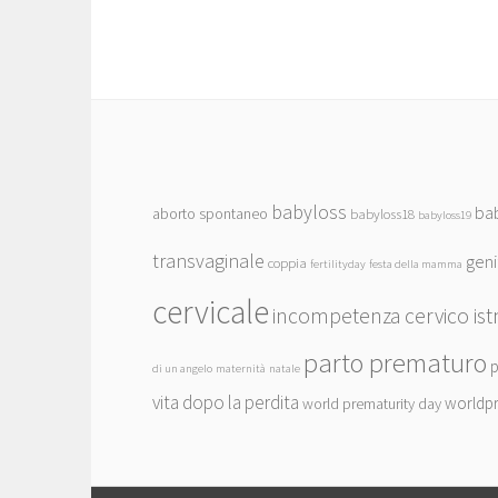
babyloss
ba
aborto spontaneo
babyloss18
babyloss19
transvaginale
geni
coppia
fertilityday
festa della mamma
cervicale
incompetenza cervico ist
parto prematuro
p
di un angelo
maternità
natale
vita dopo la perdita
worldp
world prematurity day