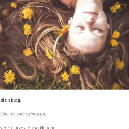
di un blog.
olore
ma anche
rinascita
.
vivere, è orgoglio, mai illusione.