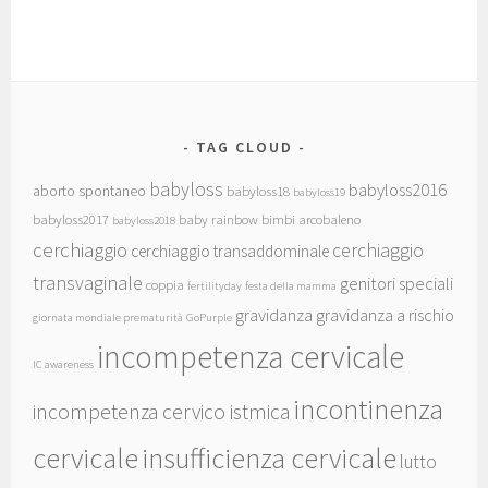
TAG CLOUD
babyloss
babyloss2016
aborto spontaneo
babyloss18
babyloss19
babyloss2017
baby rainbow
bimbi arcobaleno
babyloss2018
cerchiaggio
cerchiaggio
cerchiaggio transaddominale
transvaginale
genitori speciali
coppia
fertilityday
festa della mamma
gravidanza
gravidanza a rischio
giornata mondiale prematurità
GoPurple
incompetenza cervicale
IC awareness
incontinenza
incompetenza cervico istmica
cervicale
insufficienza cervicale
lutto