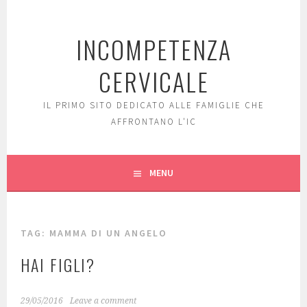
Skip
to
INCOMPETENZA
content
CERVICALE
IL PRIMO SITO DEDICATO ALLE FAMIGLIE CHE
AFFRONTANO L'IC
MENU
TAG: MAMMA DI UN ANGELO
HAI FIGLI?
29/05/2016
Leave a comment