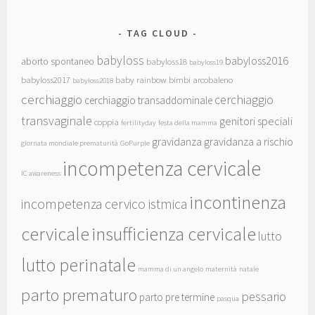
TAG CLOUD
babyloss
babyloss2016
aborto spontaneo
babyloss18
babyloss19
babyloss2017
baby rainbow
bimbi arcobaleno
babyloss2018
cerchiaggio
cerchiaggio
cerchiaggio transaddominale
transvaginale
genitori speciali
coppia
fertilityday
festa della mamma
gravidanza
gravidanza a rischio
giornata mondiale prematurità
GoPurple
incompetenza cervicale
IC awareness
incontinenza
incompetenza cervico istmica
cervicale
insufficienza cervicale
lutto
lutto perinatale
mamma di un angelo
maternità
natale
parto prematuro
pessario
parto pre termine
pasqua