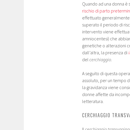
Quando ad una donna è 
rischio di parto pretermi
effettuato generalment
superato il periodo di ri
intervento viene effettu
amniocentesi) che abbian
genetiche o alterazioni 
dall’altra, la presenza di
i
del
cerchiaggio
.
A seguito di questa oper
assoluto, per un tempo de
la gravidanza viene consi
donne affette da incompe
letteratura.
CERCHIAGGIO TRANSVA
Il
cerchiaggio transvagina