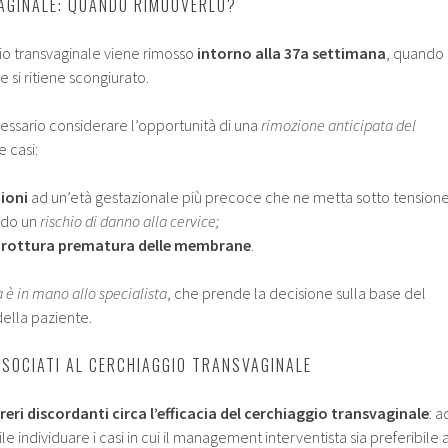
AGINALE: QUANDO RIMUOVERLO?
io transvaginale viene rimosso
intorno alla 37a settimana
, quando i
e si ritiene scongiurato.
essario considerare l’opportunità di una
rimozione anticipata del
 casi:
ioni
ad un’età gestazionale più precoce che ne metta sotto tension
ando un
rischio di danno alla cervice;
a
rottura prematura delle membrane
.
a è in mano allo specialista
, che prende la decisione sulla base del
della paziente.
ASSOCIATI AL CERCHIAGGIO TRANSVAGINALE
reri discordanti circa l’efficacia del cerchiaggio transvaginale
: a
le individuare i casi in cui il management interventista sia preferibile 