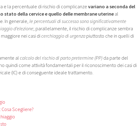
ra e la percentuale di rischio di complicanze
variano a seconda del
llo stato della cervice e quello delle membrane uterine
al
. In generale,
le percentuali di successo sono significativamente
hiaggio d’elezione
; parallelamente, il rischio di complicanze sembra
 maggiore nei casi di
cerchiaggio di urgenza
piuttosto che in quelli di
amente al
calcolo del rischio di parto pretermine (PP)
da parte del
 quindi come attività fondamentali per il riconoscimento dei casi di
cale (IC) e di conseguente ideale trattamento.
gio
: Cosa Scegliere?
chiaggio
usto