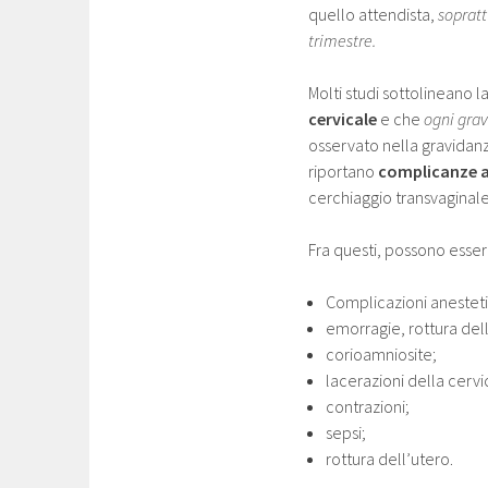
quello attendista,
sopratt
trimestre.
Molti studi sottolineano l
cervicale
e che
ogni grav
osservato nella gravidanz
riportano
complicanze as
cerchiaggio transvaginal
Fra questi, possono esser
Complicazioni anestet
emorragie, rottura de
corioamniosite;
lacerazioni della cervi
contrazioni;
sepsi;
rottura dell’utero.