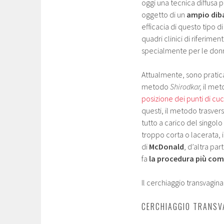
oggi una tecnica diffusa 
oggetto di un
ampio diba
efficacia di questo tipo d
quadri clinici di riferime
specialmente per le don
Attualmente, sono praticat
metodo
Shirodkar,
il me
posizione dei punti di cuc
questi, il metodo trasver
tutto a carico del singolo
troppo corta o lacerata,
di
McDonald
, d’altra pa
fa
la procedura più co
Il cerchiaggio transvagin
CERCHIAGGIO TRANSVA