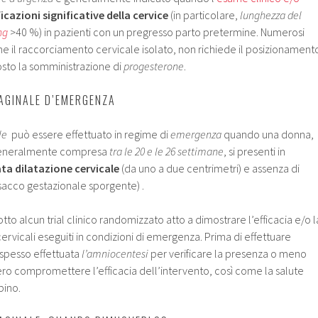
cazioni significative della cervice
(in particolare,
lunghezza del
ng
>40 %) in pazienti con un pregresso parto pretermine. Numerosi
e il raccorciamento cervicale isolato, non richiede il posizionament
osto la somministrazione di
progesterone
.
AGINALE D’EMERGENZA
le
può essere effettuato in regime di
emergenza
quando una donna,
 generalmente compresa
tra le 20 e le 26 settimane
, si presenti in
ta dilatazione cervicale
(da uno a due centrimetri) e assenza di
sacco gestazionale sporgente) .
to alcun trial clinico randomizzato atto a dimostrare l’efficacia e/o l
ervicali eseguiti in condizioni di emergenza. Prima di effettuare
 spesso effettuata
l’amniocentesi
per verificare la presenza o meno
ro compromettere l’efficacia dell’intervento, così come la salute
ino.