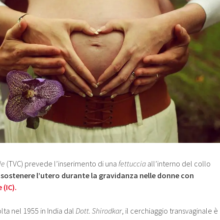
le
(TVC) prevede l’inserimento di una
fettuccia
all’interno del collo
i
sostenere l’utero durante la gravidanza nelle donne con
(IC).
lta nel 1955 in India dal
Dott. Shirodkar
, il cerchiaggio transvaginale è