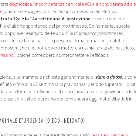
stata
diagnostica l’incompetenza cervicale (IC) o è considerata ad alt
ne
, può essere suggerito il
cerchiaggio transvaginale elettivo
,
e
tra la 12a e la 14a settimana di gestazione
, quando si ritiene
schio di aborto spontaneo del primo trimestre. Solitamente, questo
ato dopo aver eseguito delle
analisi di diagnostica prenatale
(es.
o escluso, da una parte, la presenza di malformazioni, malattie
cromosomiche che potrebbero mettere a rischio la vita del nascituro;
nfezioni
, poichè potrebbero compromettere l’efficacia
azione, alle mamme è richiesto generalmente di
stare a riposo
, a vol
finito o fino alla 37 settimana di gravidanza, periodo superato il qua
derata a termine. L’efficacia del riposo assoluto nelle gravidanze dell
tenza cervicale è però uno dei temi ancora oggi molto dibattuti in
GINALE D’URGENZA (O ECO-INDICATO)
le d’urgenza
è generalmente indicato quando l’
esame clinico e/o