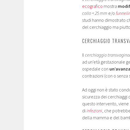
ecografico
mostra
modifi
collo < 25 mm
e/o
funneli
studi hanno dimostrato ch
del cerchiaggio ma piutt
CERCHIAGGIO TRANSV
Il
cerchiaggio transvagina
ad un’età gestazionale
ospedale con
un’avanza
contrazioni (con o senza 
Ad oggi non è stato condot
sicurezza dei cerchiaggi c
questo intervento, viene
di
infezioni
, che potrebbe
della mamma e del bamb