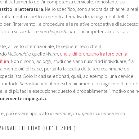
per il trattamento dell’incompetenza cervicale, nonostante sia
ttito in letteratura
. Nello specifico, sono ancora da chiarire la rea
i trattamento rispetto a metodi alternativi di management dell’IC, i
nto per l’intervento, le procedure e le relative prospettive di successo
ne con sospetta – e
non diagnosticat
a – incompetenza cervicale.
e, a livello internazionale, le seguenti tecniche: il
todo
McDonald
e quello
Wurm,
che si differenziano fra loro per la
itura
. Non ci sono, ad oggi, studi che siano riusciti ad individuare, fra
salmente più efficace, pertanto la scelta della tecnica rimane del
 specialista. Solo in casi selezionati, quali, ad esempio, una cervice
 il metodo
Shirodkar
può ritenersi tecnicamente più agevole. Il meto
rte, è di più facile esecuzione: questo è probabilmente il motivo che n
munemente impiegata.
ale, può essere applicato
in elezione, in urgenza o in emergenza
.
GINALE ELETTIVO (O D’ELEZIONE)