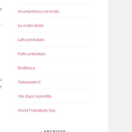
le
Incompetenza cervicale
,
Le vostre storie
Lutto perinatale
Parto prematuro
Resilienza
do
Trattamenti IC
e
Vita dopo la perdita
World Prematurity Day
ARCHIVIO