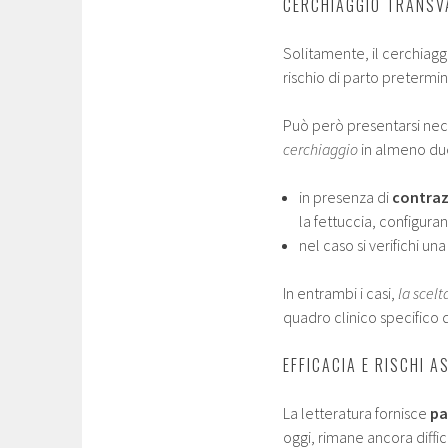
CERCHIAGGIO TRANSV
Solitamente, il cerchiagg
rischio di parto pretermin
Può però presentarsi nec
cerchiaggio
in almeno due
in presenza di
contraz
la fettuccia, configur
nel caso si verifichi un
In entrambi i casi,
la scelt
quadro clinico specifico 
EFFICACIA E RISCHI 
La letteratura fornisce
pa
oggi, rimane ancora diffici