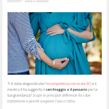
05/05/2017
Leave a comment
Ti è stata diagnosticata l’
incompetenza cervicale (IC)
e il
medico ti ha suggerito il
cerchiaggio o il pessario
per la
tua gravidanza?
Scopri le principali differenze fra i due
trattamenti e perché scegliere l’uno o l’altro.