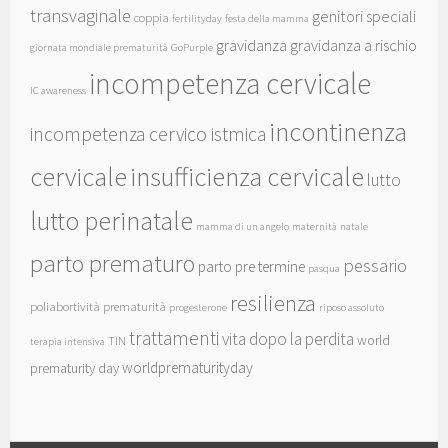
transvaginale
genitori speciali
coppia
fertilityday
festa della mamma
gravidanza
gravidanza a rischio
giornata mondiale prematurità
GoPurple
incompetenza cervicale
IC awareness
incontinenza
incompetenza cervico istmica
cervicale
insufficienza cervicale
lutto
lutto perinatale
mamma di un angelo
maternità
natale
parto prematuro
pessario
parto pre termine
pasqua
resilienza
poliabortività
prematurità
progesterone
riposo assoluto
trattamenti
vita dopo la perdita
world
TIN
terapia intensiva
worldprematurityday
prematurity day