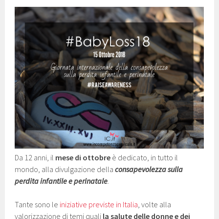
Da 12 anni, il
mese di ottobre
è dedicato, in tutto il
mondo, alla divulgazione della
consapevolezza sulla
perdita infantile e perinatale
.
Tante sono le
iniziative previste in Italia
, volte alla
valorizzazione di temi quali
la salute delle donne e dei