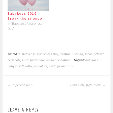
i
w
e
w
w
n
n
i
w
w
w
e
n
n
w
i
i
w
e
d
i
n
n
w
BabyLoss 2016 -
w
o
n
d
d
i
w
w
d
o
o
n
Break the silence
i
)
o
w
w
d
n
w
)
)
o
In "BabyLoss Awareness
d
)
w
Day"
o
)
w
)
Posted in:
BabyLoss Awareness Day
,
Genitori speciali
,
Incompetenza
cervicale
,
Lutto perinatale
,
Parto prematuro
| Tagged:
babyloss
,
babyloss18
,
lutto perinatale
,
parto prematuro
POST
Il perché sei tu
Dove siete, figli miei?
NAVIGATION
LEAVE A REPLY