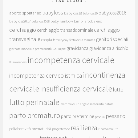
TAG CLOUD
babyloss
babyloss2016
aborto spontaneo
babyloss18
babyloss19
babyloss2017
baby rainbow
bimbi arcobaleno
babyloss2018
cerchiaggio
cerchiaggio
cerchiaggio transaddominale
transvaginale
genitori speciali
coppia
fertilityday
festa della mamma
gravidanza
gravidanza a rischio
giornata mondiale prematurità
GoPurple
incompetenza cervicale
IC awareness
incontinenza
incompetenza cervico istmica
cervicale
insufficienza cervicale
lutto
lutto perinatale
mamma di un angelo
maternità
natale
parto prematuro
pessario
parto pre termine
pasqua
resilienza
poliabortività
prematurità
progesterone
riposo assoluto