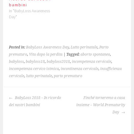
w
w
d
o
o
n
bambini
i
)
o
w
w
d
n
w
)
)
o
In "BabyLoss Awareness
d
)
w
Day"
o
)
w
)
Posted in:
BabyLoss Awareness Day
,
Lutto perinatale
,
Parto
prematuro
,
Vita dopo la perdita
| Tagged:
aborto spontaneo
,
babyloss
,
babyloss18
,
babyloss2018
,
incompetenza cervicale
,
incompetenza cervico istmica
,
incontinenza cervicale
,
insufficienza
cervicale
,
lutto perinatale
,
parto prematuro
POST
BabyLoss 2018 – In ricordo
Finché torneremo a casa
NAVIGATION
dei nostri bambini
insieme – World Prematurity
Day