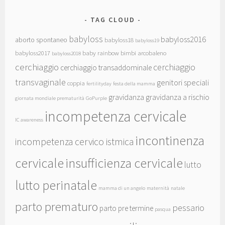
TAG CLOUD
babyloss
babyloss2016
aborto spontaneo
babyloss18
babyloss19
babyloss2017
baby rainbow
bimbi arcobaleno
babyloss2018
cerchiaggio
cerchiaggio
cerchiaggio transaddominale
transvaginale
genitori speciali
coppia
fertilityday
festa della mamma
gravidanza
gravidanza a rischio
giornata mondiale prematurità
GoPurple
incompetenza cervicale
IC awareness
incontinenza
incompetenza cervico istmica
cervicale
insufficienza cervicale
lutto
lutto perinatale
mamma di un angelo
maternità
natale
parto prematuro
pessario
parto pre termine
pasqua