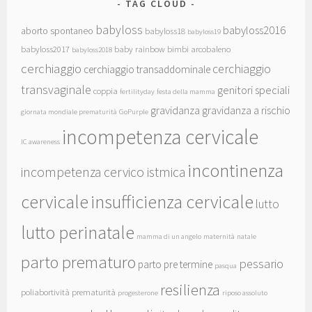
TAG CLOUD
babyloss
babyloss2016
aborto spontaneo
babyloss18
babyloss19
babyloss2017
baby rainbow
bimbi arcobaleno
babyloss2018
cerchiaggio
cerchiaggio
cerchiaggio transaddominale
transvaginale
genitori speciali
coppia
fertilityday
festa della mamma
gravidanza
gravidanza a rischio
giornata mondiale prematurità
GoPurple
incompetenza cervicale
IC awareness
incontinenza
incompetenza cervico istmica
cervicale
insufficienza cervicale
lutto
lutto perinatale
mamma di un angelo
maternità
natale
parto prematuro
pessario
parto pre termine
pasqua
resilienza
poliabortività
prematurità
progesterone
riposo assoluto