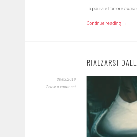
La paura e l’orrore
tolgon
Continue reading
→
RIALZARSI DAL
30/03/2019
Leave a comment