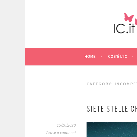
Skip
to
content
HOME
COS’È L’IC
CATEGORY: INCOMPE
SIETE STELLE C
15/10/2020
Leave a comment