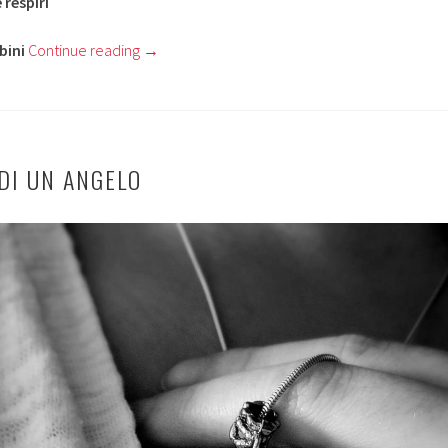
e respiri
bini
Continue reading
→
DI UN ANGELO