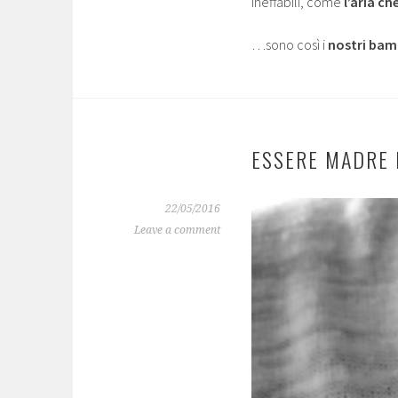
ineffabili, come
l’aria ch
…sono così i
nostri bam
ESSERE MADRE 
22/05/2016
Leave a comment