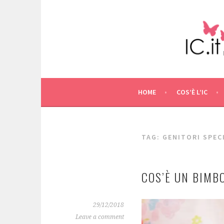
Skip
to
content
HOME
COS’È L’IC
TAG: GENITORI SPEC
COS’È UN BIMB
29/12/2018
Leave a comment