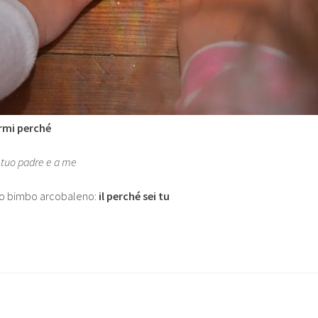
rmi perché
 tuo padre e a me
 mio bimbo arcobaleno:
il perché
sei tu