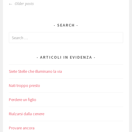
POSTS
Older posts
NAVIGATION
SEARCH
Search
for:
ARTICOLI IN EVIDENZA
Siete Stelle che illuminano la via
Nati troppo presto
Perdere un figlio
Rialzarsi dalla cenere
Provare ancora