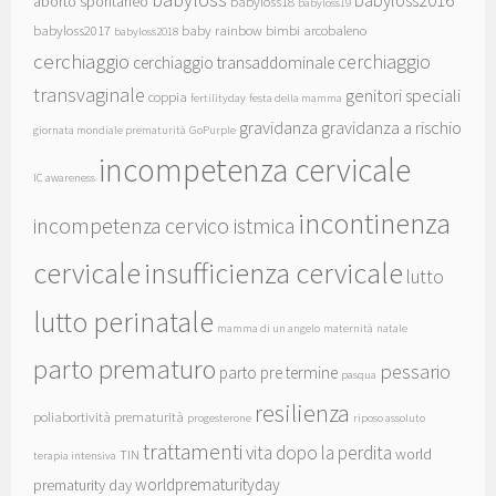
babyloss2016
aborto spontaneo
babyloss18
babyloss19
babyloss2017
baby rainbow
bimbi arcobaleno
babyloss2018
cerchiaggio
cerchiaggio
cerchiaggio transaddominale
transvaginale
genitori speciali
coppia
fertilityday
festa della mamma
gravidanza
gravidanza a rischio
giornata mondiale prematurità
GoPurple
incompetenza cervicale
IC awareness
incontinenza
incompetenza cervico istmica
cervicale
insufficienza cervicale
lutto
lutto perinatale
mamma di un angelo
maternità
natale
parto prematuro
pessario
parto pre termine
pasqua
resilienza
poliabortività
prematurità
progesterone
riposo assoluto
trattamenti
vita dopo la perdita
world
TIN
terapia intensiva
worldprematurityday
prematurity day