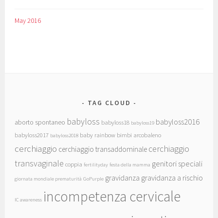
May 2016
TAG CLOUD
babyloss
babyloss2016
aborto spontaneo
babyloss18
babyloss19
babyloss2017
baby rainbow
bimbi arcobaleno
babyloss2018
cerchiaggio
cerchiaggio
cerchiaggio transaddominale
transvaginale
genitori speciali
coppia
fertilityday
festa della mamma
gravidanza
gravidanza a rischio
giornata mondiale prematurità
GoPurple
incompetenza cervicale
IC awareness