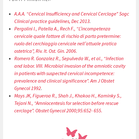
A.A.A. “Cervical Insufficiency and Cervical Cerclage” Sogc
Clinical practice guidelines, Dec 2013
.
Pergolini I., Patella A., Rech F., “L’incompetenza
cervicale quale fattore di rischio di parto pretermine:
ruolo del cerchiaggio cervicale nell’attuale pratica
ostetrica”, Riv. It. Ost. Gin. 2006.
Romero R. Gonzalez R., Sepulveda W., et al., “Infection
and labor. VIII. Microbial invasion of the amniotic cavity
in patients with suspected cervical incompetence:
prevalence and clinical significance”. Am J Obstet
Gynecol 1992
.
Mays JK, Figueroa R., Shah J., Khakoo H., Kaminky S.,
Tejani N., “Amniocentesis for selection before rescue
cerclage”. Obstet Gynecol 2000;95:652- 655.