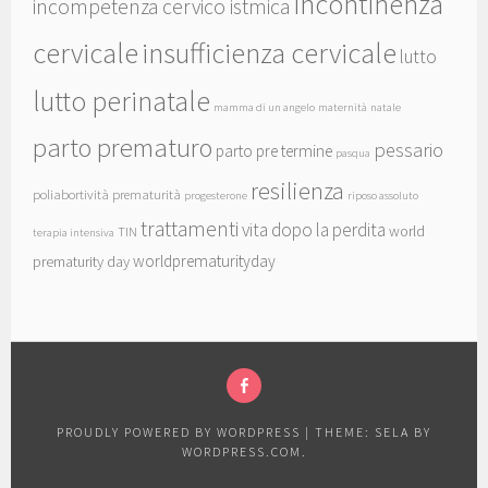
incontinenza
incompetenza cervico istmica
cervicale
insufficienza cervicale
lutto
lutto perinatale
mamma di un angelo
maternità
natale
parto prematuro
pessario
parto pre termine
pasqua
resilienza
poliabortività
prematurità
progesterone
riposo assoluto
trattamenti
vita dopo la perdita
world
TIN
terapia intensiva
worldprematurityday
prematurity day
FACEBOOK
PROUDLY POWERED BY WORDPRESS
|
THEME: SELA BY
WORDPRESS.COM
.