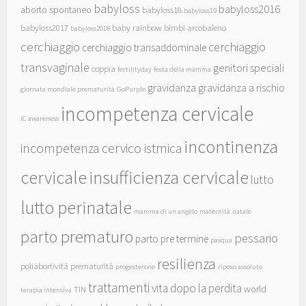
babyloss
babyloss2016
aborto spontaneo
babyloss18
babyloss19
babyloss2017
baby rainbow
bimbi arcobaleno
babyloss2018
cerchiaggio
cerchiaggio
cerchiaggio transaddominale
transvaginale
genitori speciali
coppia
fertilityday
festa della mamma
gravidanza
gravidanza a rischio
giornata mondiale prematurità
GoPurple
incompetenza cervicale
IC awareness
incontinenza
incompetenza cervico istmica
cervicale
insufficienza cervicale
lutto
lutto perinatale
mamma di un angelo
maternità
natale
parto prematuro
pessario
parto pre termine
pasqua
resilienza
poliabortività
prematurità
progesterone
riposo assoluto
trattamenti
vita dopo la perdita
world
TIN
terapia intensiva