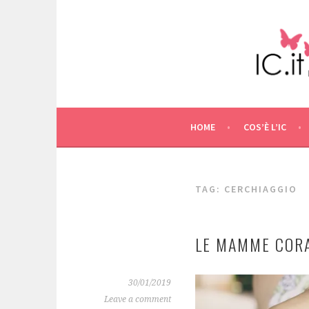
Skip
to
content
HOME
COS’È L’IC
TAG: CERCHIAGGIO
LE MAMME COR
30/01/2019
Leave a comment