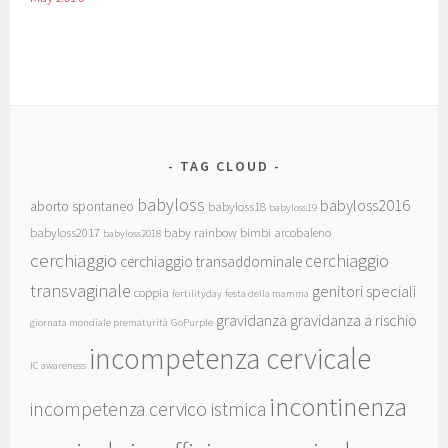
TAG CLOUD
babyloss
babyloss2016
aborto spontaneo
babyloss18
babyloss19
babyloss2017
baby rainbow
bimbi arcobaleno
babyloss2018
cerchiaggio
cerchiaggio
cerchiaggio transaddominale
transvaginale
genitori speciali
coppia
fertilityday
festa della mamma
gravidanza
gravidanza a rischio
giornata mondiale prematurità
GoPurple
incompetenza cervicale
IC awareness
incontinenza
incompetenza cervico istmica