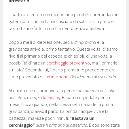
arrestarlo.
Il parto preferisco non raccontarlo perché li farei andare in
galera dato che mi hanno lasciato da sola in sala parto e
poi mi hanno fatto un rischiamento senza anestesia.
Dopo 3 mesi di depressione,
decisi di riprovarci
e la
gravidanza arrivò al primo tentativo. Questa volta, ci siamo
rivolti al primario del’ospedale: chiesi più di una volta la
possibilità di fare un
cerchiaggio preventivo
, ma il primario
si rifiuto’. Secondo lui, il parto prematuro precedente era
stato provocato da
un’infezione
.
Decidemmo di ascoltarlo.
Al quinto mese, fui ricoverata per
accorciamento del collo
dell utero e ampio
funneling
.
Rimasi in ospedale per un
mese, fino a quando, nella stessa settimana della prima
gravidanza, si avviò il parto. La bimba nacque viva e la
battezzai, ma visse pochi minuti.
“Bastava un
cerchiaggio”
disse il primario di ostetricia.
E così sono stata