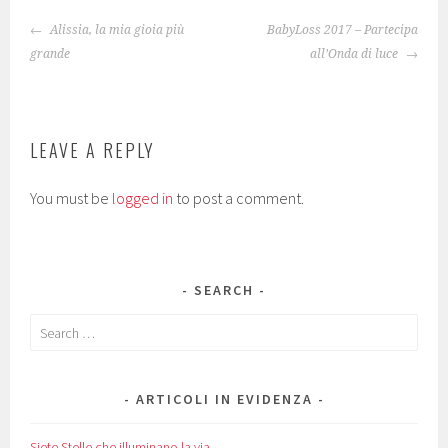
POST
Alissia, la mia gioia più
BabyLoss 2017 – Partecipa
NAVIGATION
grande
all’Onda di luce
LEAVE A REPLY
You must be
logged in
to post a comment.
SEARCH
Search
for:
ARTICOLI IN EVIDENZA
Siete Stelle che illuminano la via