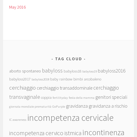
May 2016
TAG CLOUD
babyloss
babyloss2016
aborto spontaneo
babyloss18
babyloss19
babyloss2017
baby rainbow
bimbi arcobaleno
babyloss2018
cerchiaggio
cerchiaggio
cerchiaggio transaddominale
transvaginale
genitori speciali
coppia
fertilityday
festa della mamma
gravidanza
gravidanza a rischio
giornata mondiale prematurità
GoPurple
incompetenza cervicale
IC awareness
incontinenza
incompetenza cervico istmica