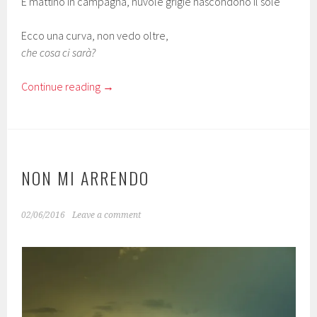
È mattino in campagna, nuvole grigie nascondono il sole
Ecco una curva, non vedo oltre,
che cosa ci sarà?
Continue reading
→
NON MI ARRENDO
02/06/2016
Leave a comment