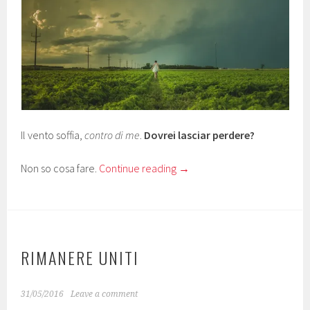
Il vento soffia,
contro di me
.
Dovrei lasciar perdere?
Non so cosa fare.
Continue reading
→
RIMANERE UNITI
31/05/2016
Leave a comment