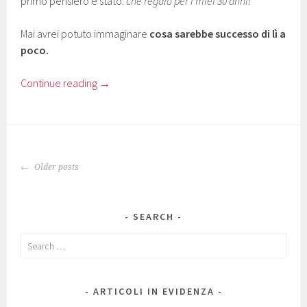
primo pensiero è stato:
che regalo per i miei 30 anni!
Mai avrei potuto immaginare
cosa sarebbe successo di lì a
poco.
Continue reading
→
POSTS
Older posts
NAVIGATION
SEARCH
Search
for:
ARTICOLI IN EVIDENZA