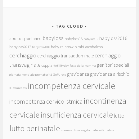
TAG CLOUD
babyloss
babyloss2016
aborto spontaneo
babyloss18
babyloss19
babyloss2017
baby rainbow
bimbi arcobaleno
babyloss2018
cerchiaggio
cerchiaggio
cerchiaggio transaddominale
transvaginale
genitori speciali
coppia
fertilityday
festa della mamma
gravidanza
gravidanza a rischio
giornata mondiale prematurità
GoPurple
incompetenza cervicale
IC awareness
incontinenza
incompetenza cervico istmica
cervicale
insufficienza cervicale
lutto
lutto perinatale
mamma di un angelo
maternità
natale