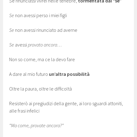
Se rinunciassi vivrei nelle tenebre,
tormentata dai “se”
Se
non avessi perso i miei figli
Se
non avessi rinunciato ad averne
Se
avessi
provato ancora…
Non so come, ma ce la devo fare
A dare al mio futuro
un’altra possibilità
Oltre la paura, oltre le difficoltà
Resisterò ai pregiudizi della gente, ai loro sguardi attoniti,
alle frasi infelici
“Ma come, provate ancora?”