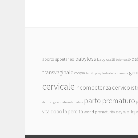
babyloss
ba
aborto spontaneo
babyloss18
babyloss19
transvaginale
geni
coppia
fertilityday
festa della mamma
cervicale
incompetenza cervico ist
parto prematuro
p
di un angelo
maternità
natale
vita dopo la perdita
worldp
world prematurity day