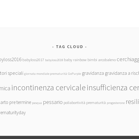
TAG CLOUD
cerchiagg
byloss2016
babyloss2017
baby rainbow
bimbi arcobaleno
babyloss2018
tori speciali
gravidanza
gravidanza a risc
giornata mondiale prematurità
GoPurple
incontinenza cervicale
insufficienza ce
mica
resil
pessario
arto pre termine
poliabortività
prematurità
pasqua
progesterone
rematurityday