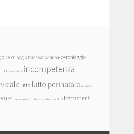
io
cerchiaggio
cerchiaggio transaddominale
incompetenza
hio
IC awareness
rvicale
lutto perinatale
lutto
mamma
ienza
trattamenti
TIN
riposo assoluto
terapia intensiva