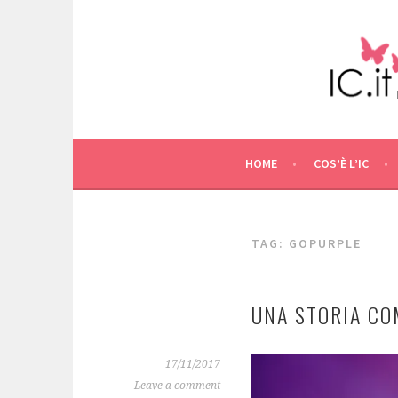
Skip
to
content
HOME
COS’È L’IC
TAG: GOPURPLE
UNA STORIA CO
17/11/2017
Leave a comment