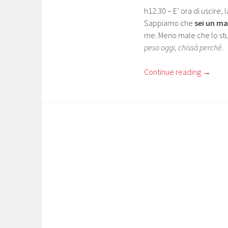
h12.30 – E’ ora di uscire,
Sappiamo che
sei un ma
me. Meno male che lo stud
peso oggi, chissà perché.
Continue reading
→