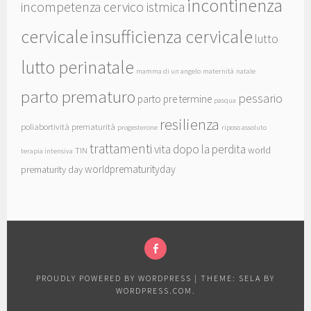
incontinenza
incompetenza cervico istmica
cervicale
insufficienza cervicale
lutto
lutto perinatale
mamma di un angelo
maternità
natale
parto prematuro
pessario
parto pre termine
pasqua
resilienza
poliabortività
prematurità
progesterone
riposo assoluto
trattamenti
vita dopo la perdita
world
TIN
terapia intensiva
worldprematurityday
prematurity day
FACEBOOK
PROUDLY POWERED BY WORDPRESS
|
THEME: SELA BY
WORDPRESS.COM
.