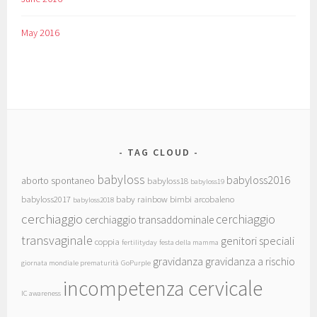
May 2016
TAG CLOUD
babyloss
babyloss2016
aborto spontaneo
babyloss18
babyloss19
babyloss2017
baby rainbow
bimbi arcobaleno
babyloss2018
cerchiaggio
cerchiaggio
cerchiaggio transaddominale
transvaginale
genitori speciali
coppia
fertilityday
festa della mamma
gravidanza
gravidanza a rischio
giornata mondiale prematurità
GoPurple
incompetenza cervicale
IC awareness