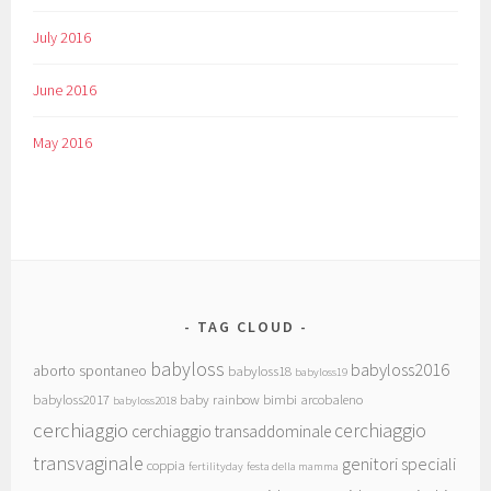
July 2016
June 2016
May 2016
TAG CLOUD
babyloss
babyloss2016
aborto spontaneo
babyloss18
babyloss19
babyloss2017
baby rainbow
bimbi arcobaleno
babyloss2018
cerchiaggio
cerchiaggio
cerchiaggio transaddominale
transvaginale
genitori speciali
coppia
fertilityday
festa della mamma