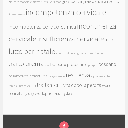
gravidanza
gravidanza a rischio
giornata mondiale prematurità
GoPurple
incompetenza cervicale
IC awareness
incontinenza
incompetenza cervico istmica
cervicale
insufficienza cervicale
lutto
lutto perinatale
mamma di un angelo
maternità
natale
parto prematuro
pessario
parto pre termine
pasqua
resilienza
poliabortività
prematurità
progesterone
riposo assoluto
trattamenti
vita dopo la perdita
world
TIN
terapia intensiva
worldprematurityday
prematurity day