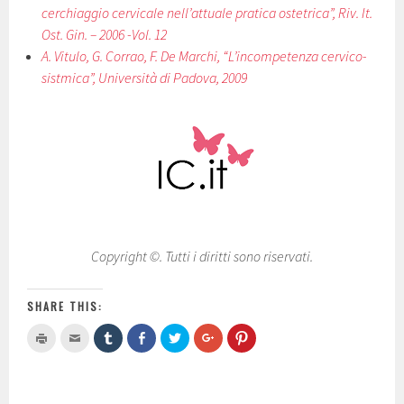
cerchiaggio cervicale nell’attuale pratica ostetrica”, Riv. It.
Ost. Gin. – 2006 -Vol. 12
A. Vitulo, G. Corrao, F. De Marchi, “L’incompetenza cervico-
sistmica”, Università di Padova, 2009
Copyright ©. Tutti i diritti sono riservati.
SHARE THIS:
C
C
C
C
C
C
C
l
l
l
l
l
l
l
i
i
i
i
i
i
i
c
c
c
c
c
c
c
k
k
k
k
k
k
k
t
t
t
t
t
t
t
o
o
o
o
o
o
o