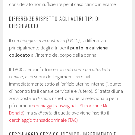
considerato non sufficiente per il caso clinico in esame.
DIFFERENZE RISPETTO AGLI ALTRI TIPI DI
CERCHIAGGIO
Il
cerchiaggio cervico-istmico (TVCIC)
, si differenzia
principalmente dagli altri per il
punto in cui viene
collocato
all’interno del corpo della donna.
Il TVCIC viene infatti inserito
nella parte più alta della
cervice
, al di sopra dei legamenti cardinali,
immediatamente sotto all’orifizio uterino interno (il punto
di incontro fra il canale cervicale e l’utero). Si tratta di una
zona posta
al di sopra
rispetto a quella selezionata per i
più comuni
cerchiaggi transvaginali (Shirodkar e Mc
Donald
), ma
al di sotto
di quella ove viene inserito il
cerchiaggio transaddominale (TAC)
.
CERCHIAGGIO CERVICO-ISTMICO: INSERIMENTO E