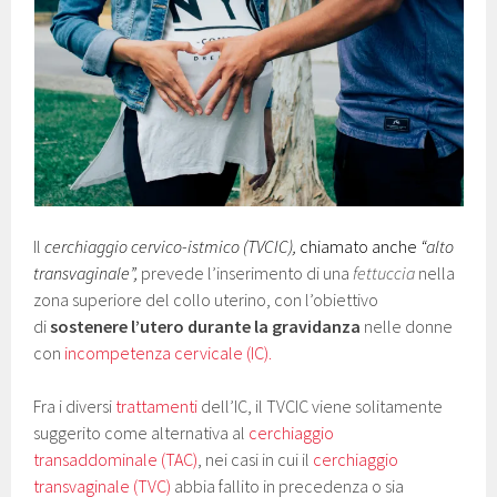
Il
cerchiaggio cervico-istmico (TVCIC),
chiamato anche
“alto
transvaginale”,
prevede l’inserimento di una
fettuccia
nella
zona superiore del collo uterino, con l’obiettivo
di
sostenere l’utero durante la gravidanza
nelle donne
con
incompetenza cervicale (IC).
Fra i diversi
trattamenti
dell’IC, il TVCIC viene solitamente
suggerito come alternativa al
cerchiaggio
transaddominale (TAC)
, nei casi in cui il
cerchiaggio
transvaginale (TVC)
abbia fallito in precedenza o sia