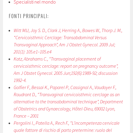
Specialisti nel mondo
FONTI PRINCIPALI:
Witt M.U, Joy S. D., Clark J, Herring A., Bowes W., Thorp J. M.,
“Cervicoisthmic Cerclage: Transabdominal Versus
Transvaginal Approach”, Am J Obstet Gynecol. 2009 Jul;
201(1): 105.e1–105.e4
Katz, Abrahams C., “Transvaginal placement of
cervicoisthmic cerclage: report on pregnancy outcome”,
Am J Obstet Gynecol. 2005 Jun;192(6):1989-92; discussion
1992-4.
Golfier F., Bessai K., Paparel P., Cassignol A., Vaudoyer F.,
Raudrant D., “Transvaginal cervicoisthmic cerclage as an
alternative to the transabdominal technique”, Department
of Obstetrics and Gynaecology, Hôtel-Dieu, 69002 Lyon,
France – 2001
Pergolini I., Patella A., Rech F., “L’incompetenza cervicale
quale fattore di rischio di parto pretermine: ruolo del