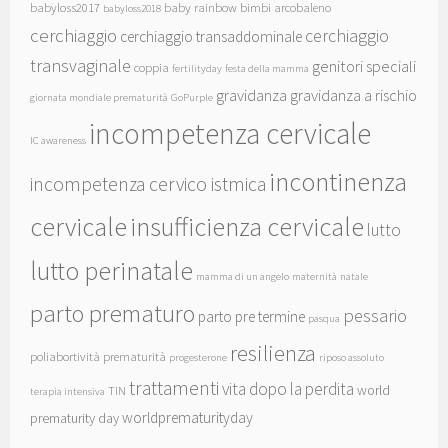
babyloss2017
baby rainbow
bimbi arcobaleno
babyloss2018
cerchiaggio
cerchiaggio
cerchiaggio transaddominale
transvaginale
genitori speciali
coppia
fertilityday
festa della mamma
gravidanza
gravidanza a rischio
giornata mondiale prematurità
GoPurple
incompetenza cervicale
IC awareness
incontinenza
incompetenza cervico istmica
cervicale
insufficienza cervicale
lutto
lutto perinatale
mamma di un angelo
maternità
natale
parto prematuro
pessario
parto pre termine
pasqua
resilienza
poliabortività
prematurità
progesterone
riposo assoluto
trattamenti
vita dopo la perdita
world
TIN
terapia intensiva
worldprematurityday
prematurity day