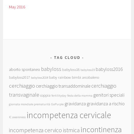
May 2016
TAG CLOUD
babyloss
babyloss2016
aborto spontaneo
babyloss18
babyloss19
babyloss2017
baby rainbow
bimbi arcobaleno
babyloss2018
cerchiaggio
cerchiaggio
cerchiaggio transaddominale
transvaginale
genitori speciali
coppia
fertilityday
festa della mamma
gravidanza
gravidanza a rischio
giornata mondiale prematurità
GoPurple
incompetenza cervicale
IC awareness
incontinenza
incompetenza cervico istmica