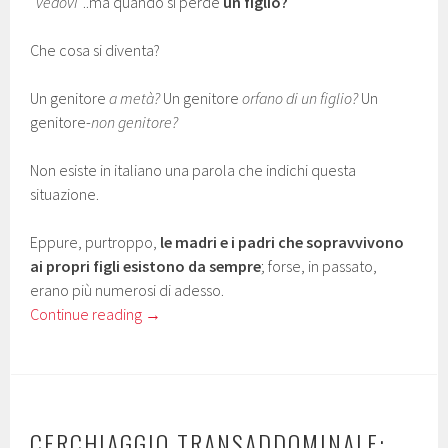
“
vedovi
“..ma quando si perde
un figlio?
Che cosa si diventa?
Un genitore
a metà?
Un genitore
orfano di un figlio?
Un
genitore-
non genitore?
Non esiste in italiano una parola che indichi questa
situazione.
Eppure, purtroppo,
le madri e i padri che sopravvivono
ai propri figli esistono da sempre
; forse, in passato,
erano più numerosi di adesso.
Continue reading
→
CERCHIAGGIO TRANSADDOMINALE: