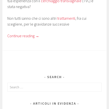
tua esperienza con il
cerchiaggio transvaginale
(TVC) è
stata negativa?
Non tutti sanno che ci sono altri
trattamenti
, fra cui
scegliere, per le gravidanze successive
Continue reading
→
SEARCH
Search
for:
ARTICOLI IN EVIDENZA