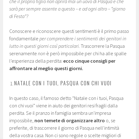
che il proprio figlio non aprirà mai un uovo di Pasqua e che
sarà per sempre assente a questo – e ad ogni altro – “giorno
di Festa”?
Conoscere e riconoscere questi sentimenti è il primo passo
fondamentale
per comprendere i sentimenti dei genitori in
lutto in questi giorni così particolari.
Trascorrere la Pasqua
serenamente
non
è però impossibile per chi ha alle spalle
l’esperienza della perdita:
ecco cinque consigli per
affrontare al meglio questi giorni.
NATALE CON I TUOI, PASQUA CON CHI VUOI
In questo caso, il famoso detto “Natale con i tuoi, Pasqua
con chi vuoi” viene in aiuto dei genitori resi fragili dalla
perdita. Se il pranzo in famiglia sembra un’impresa
impossibile,
non temete di organizzare altro
o, se
preferite, di trascorrere il giorno di Pasqua nell’intimità
della vostra casa. Non ci sono regole o scelte migliori di