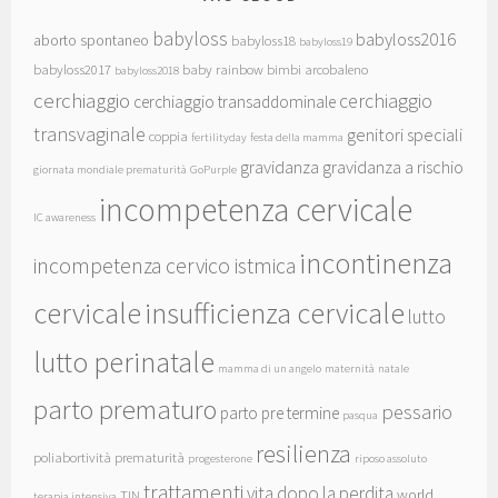
babyloss
babyloss2016
aborto spontaneo
babyloss18
babyloss19
babyloss2017
baby rainbow
bimbi arcobaleno
babyloss2018
cerchiaggio
cerchiaggio
cerchiaggio transaddominale
transvaginale
genitori speciali
coppia
fertilityday
festa della mamma
gravidanza
gravidanza a rischio
giornata mondiale prematurità
GoPurple
incompetenza cervicale
IC awareness
incontinenza
incompetenza cervico istmica
cervicale
insufficienza cervicale
lutto
lutto perinatale
mamma di un angelo
maternità
natale
parto prematuro
pessario
parto pre termine
pasqua
resilienza
poliabortività
prematurità
progesterone
riposo assoluto
trattamenti
vita dopo la perdita
world
TIN
terapia intensiva