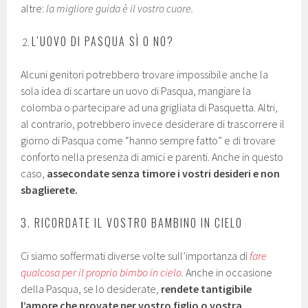
altre:
la migliore guida è il vostro cuore.
L’UOVO DI PASQUA SÌ O NO?
Alcuni genitori potrebbero trovare impossibile anche la
sola idea di scartare un uovo di Pasqua, mangiare la
colomba o partecipare ad una grigliata di Pasquetta. Altri,
al contrario, potrebbero invece desiderare di trascorrere il
giorno di Pasqua come “hanno sempre fatto” e di trovare
conforto nella presenza di amici e parenti. Anche in questo
caso,
assecondate senza timore i vostri desideri e non
sbaglierete.
3. RICORDATE IL VOSTRO BAMBINO IN CIELO
Ci siamo soffermati diverse volte sull’importanza di
fare
qualcosa per il proprio bimbo in cielo
.
Anche in occasione
della Pasqua, se lo desiderate,
rendete tantigibile
l’amore che provate per vostro figlio o vostra