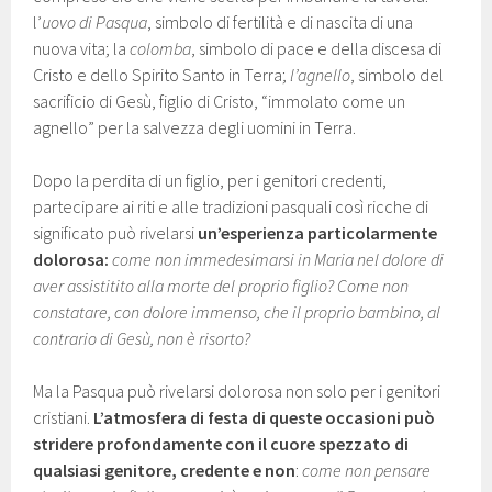
l’
uovo di Pasqua
, simbolo di fertilità e di nascita di una
nuova vita; la
colomba
, simbolo di pace e della discesa di
Cristo e dello Spirito Santo in Terra;
l’agnello
, simbolo del
sacrificio di Gesù, figlio di Cristo, “immolato come un
agnello” per la salvezza degli uomini in Terra.
Dopo la perdita di un figlio, per i genitori credenti,
partecipare ai riti e alle tradizioni pasquali così ricche di
significato può rivelarsi
un’esperienza particolarmente
dolorosa:
come non immedesimarsi in Maria nel dolore di
aver assistitito alla morte del proprio figlio? Come non
constatare, con dolore immenso, che il proprio bambino, al
contrario di Gesù, non è risorto?
Ma la Pasqua può rivelarsi dolorosa non solo per i genitori
cristiani.
L’atmosfera di festa di queste occasioni può
stridere profondamente con il cuore spezzato di
qualsiasi genitore, credente e non
:
come non pensare