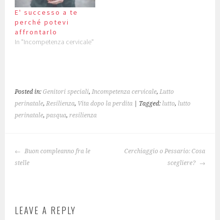
i
w
e
w
w
n
n
i
w
w
w
e
n
n
w
i
i
w
E' successo a te
e
d
i
n
n
w
perché potevi
w
o
n
d
d
i
w
w
d
o
o
n
affrontarlo
i
)
o
w
w
d
n
w
)
)
o
In "Incompetenza cervicale"
d
)
w
o
)
w
)
Posted in:
Genitori speciali
,
Incompetenza cervicale
,
Lutto
perinatale
,
Resilienza
,
Vita dopo la perdita
| Tagged:
lutto
,
lutto
perinatale
,
pasqua
,
resilienza
POST
Buon compleanno fra le
Cerchiaggio o Pessario: Cosa
NAVIGATION
stelle
scegliere?
LEAVE A REPLY