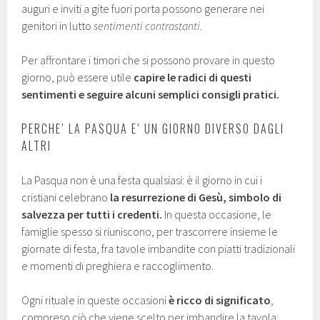
auguri e inviti a gite fuori porta possono generare nei
genitori in lutto
sentimenti contrastanti.
Per affrontare i timori che si possono provare in questo
giorno, può essere utile
capire le radici di questi
sentimenti e seguire alcuni semplici consigli pratici.
PERCHE’ LA PASQUA E’ UN GIORNO DIVERSO DAGLI
ALTRI
La Pasqua non è una festa qualsiasi: è il giorno in cui i
cristiani celebrano
la resurrezione di Gesù, simbolo di
salvezza per tutti i credenti.
In questa occasione, le
famiglie spesso si riuniscono, per trascorrere insieme le
giornate di festa, fra tavole imbandite con piatti tradizionali
e momenti di preghiera e raccoglimento.
Ogni rituale in queste occasioni
è ricco di significato
,
compreso ciò che viene scelto per imbandire la tavola: