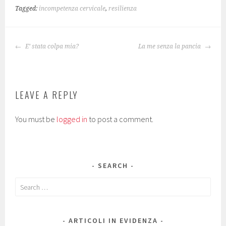
Tagged:
incompetenza cervicale
,
resilienza
POST
E’ stata colpa mia?
La me senza la pancia
NAVIGATION
LEAVE A REPLY
You must be
logged in
to post a comment.
SEARCH
Search
for:
ARTICOLI IN EVIDENZA