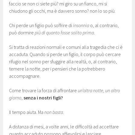
faccio se non ci siete più? mi giro su un fianco, mi si
chiudono gli occhi, ma è davvero sonno? non lo so più.
Chi perde un figlio può soffrire di
insonnia
o, al contrario,
può dormire
più di quanto fosse solito prima.
Si tratta di reazioni normali e comuni alla tragedia che ci è
accaduta. Quando si perde un figlio, il corpo può cercare
rifugio nel sonno per sfuggire alla realtà, o, al contrario,
temere la notte, per i pensieri che la potrebbero
accompagnare.
Come trovare la forza di affrontare
un’altra notte, un altro
giorno
,
senza i nostri figli?
Il tempo aiuta. Ma
non basta
.
A distanza di mesi, a volte anni, le difficoltà ad accettare
quanto accaduto possono affievolirsi e lasciare