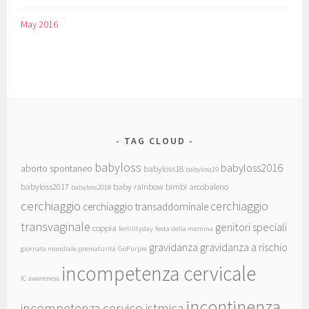
May 2016
TAG CLOUD
babyloss
babyloss2016
aborto spontaneo
babyloss18
babyloss19
babyloss2017
baby rainbow
bimbi arcobaleno
babyloss2018
cerchiaggio
cerchiaggio
cerchiaggio transaddominale
transvaginale
genitori speciali
coppia
fertilityday
festa della mamma
gravidanza
gravidanza a rischio
giornata mondiale prematurità
GoPurple
incompetenza cervicale
IC awareness
incontinenza
incompetenza cervico istmica