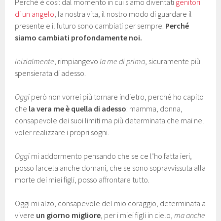
Perché è così: dal momento in cui siamo diventati
genitori
di un angelo
, la nostra vita, il nostro modo di guardare il
presente e il futuro sono cambiati per sempre.
Perché
siamo cambiati profondamente noi.
Inizialmente
, rimpiangevo
la me di prima
, sicuramente più
spensierata di adesso.
Oggi
però non vorrei più tornare indietro, perché ho capito
che
la vera me è quella di adesso
: mamma, donna,
consapevole dei suoi limiti ma più determinata che mai nel
voler realizzare i propri sogni.
Oggi
mi addormento pensando che se ce l’ho fatta ieri,
posso farcela anche domani, che se sono sopravvissuta alla
morte dei miei figli, posso affrontare tutto.
Oggi mi alzo, consapevole del mio coraggio, determinata a
vivere
un giorno migliore
, per i miei figli in cielo,
ma anche