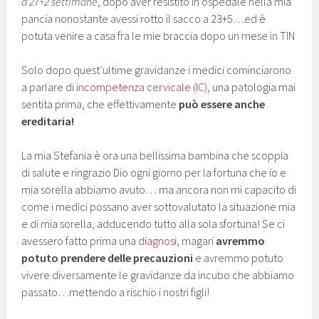
a 27+2 settimane
, dopo aver resistito in ospedale nella mia
pancia nonostante avessi rotto il sacco a 23+5…ed è
potuta venire a casa fra le mie braccia dopo un mese in TIN
Solo dopo quest’ultime gravidanze i medici cominciarono
a parlare di
incompetenza cervicale (IC)
, una patologia mai
sentita prima, che effettivamente
può essere anche
ereditaria!
La mia Stefania è ora una bellissima bambina che scoppia
di salute e ringrazio Dio ogni giorno per la fortuna che io e
mia sorella abbiamo avuto… ma ancora non mi capacito di
come i medici possano aver sottovalutato la situazione mia
e di mia sorella, adducendo tutto alla sola sfortuna! Se ci
avessero fatto prima una
diagnosi
, magari
avremmo
potuto prendere delle precauzioni
e avremmo potuto
vivere diversamente le gravidanze da incubo che abbiamo
passato…mettendo a rischio i nostri figli!