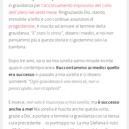
in gravidanza per
l’accorciamento improvviso del collo
dell’utero nel sesto mese.
Ringraziando Dio, stando
immobile a letto e con continue assunzioni di
progesterone
, è riuscita ad arrivare al termine della
gravidanza.
“E’ stato lo stress”
, dissero i medici, e noi non
pensammo più a questa storia e ci godemmo solo la
bambina.
Dopo tre anni, sia io sia mia sorella siamo rimaste incinte
quasi in contemporanea.
Raccontammo ai medici quello
era successo
in passato a mia sorella e ci dissero
sorridenti:
“Ogni gravidanza è una storia sé, non vi
preoccupate, non ricapiterà”
…
E invece,
non solo è risuccesso a mia sorella
, ma
è successo
anche a me!
Mia sorella è riuscita anche questa volta,
grazie a Dio, a portare a termine la gravidanza con la stessa
cura precedente…io purtroppo no. La mia Stefania
è nata