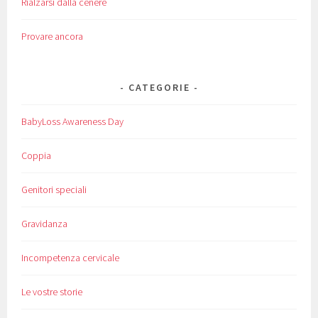
Rialzarsi dalla cenere
Provare ancora
CATEGORIE
BabyLoss Awareness Day
Coppia
Genitori speciali
Gravidanza
Incompetenza cervicale
Le vostre storie