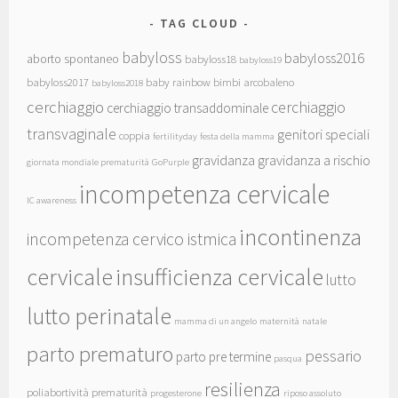
TAG CLOUD
babyloss
babyloss2016
aborto spontaneo
babyloss18
babyloss19
babyloss2017
baby rainbow
bimbi arcobaleno
babyloss2018
cerchiaggio
cerchiaggio
cerchiaggio transaddominale
transvaginale
genitori speciali
coppia
fertilityday
festa della mamma
gravidanza
gravidanza a rischio
giornata mondiale prematurità
GoPurple
incompetenza cervicale
IC awareness
incontinenza
incompetenza cervico istmica
cervicale
insufficienza cervicale
lutto
lutto perinatale
mamma di un angelo
maternità
natale
parto prematuro
pessario
parto pre termine
pasqua
resilienza
poliabortività
prematurità
progesterone
riposo assoluto