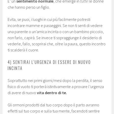
E’ un
sentimento normale
, che emerge in
tutte
le donne
che hanno perso un figlio.
Evita, se puoi, i luoghi in cui più facilmente potresti
incontrare mamme e passeggini. Se non ti senti di vedere
una parente o un’amica incinta o con un bambino piccolo,
non farlo, capirà. Se invece ti sopraggiunge il desiderio di
vederle, fallo, scoprirai che, oltre la paura, questo incontro
ti scalderà il cuore.
4) SENTIRAI L’URGENZA DI ESSERE DI NUOVO
INCINTA
Soprattutto nei primi giorni/mesi dopo la perdita, il senso
fisico di vuoto ti porterà istintivamente a provare l’urgenza
di avere di nuovo
vita dentro di te.
Gli ormoni prodotti dal tuo corpo dopo il parto avranno
effetti sul tuo corpo e sulla tua mente, facendoti sentire