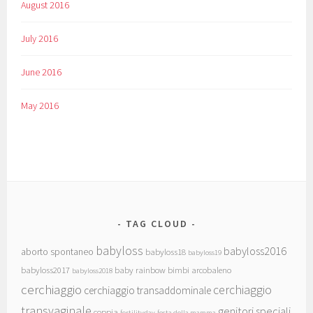
August 2016
July 2016
June 2016
May 2016
TAG CLOUD
babyloss
babyloss2016
aborto spontaneo
babyloss18
babyloss19
babyloss2017
baby rainbow
bimbi arcobaleno
babyloss2018
cerchiaggio
cerchiaggio
cerchiaggio transaddominale
transvaginale
genitori speciali
coppia
fertilityday
festa della mamma