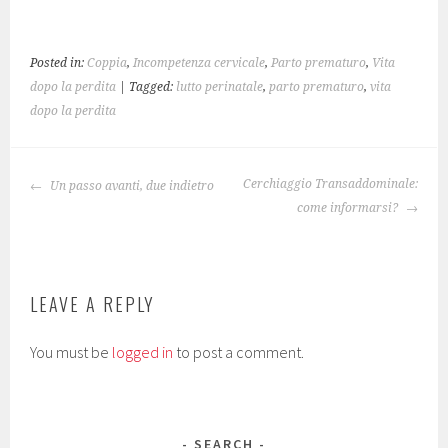
i
)
o
w
w
d
n
w
)
)
o
d
)
w
o
)
w
Posted in:
Coppia
,
Incompetenza cervicale
,
Parto prematuro
,
Vita
)
dopo la perdita
| Tagged:
lutto perinatale
,
parto prematuro
,
vita
dopo la perdita
POST
Cerchiaggio Transaddominale:
Un passo avanti, due indietro
NAVIGATION
come informarsi?
LEAVE A REPLY
You must be
logged in
to post a comment.
SEARCH