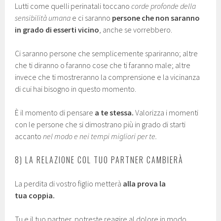
Lutti come quelli perinatali toccano
corde profonde della
sensibilità umana
e ci saranno
persone che non saranno
in grado di esserti vicino
, anche se vorrebbero.
Ci saranno persone che semplicemente spariranno; altre
che ti diranno o faranno cose che ti faranno male; altre
invece che ti mostreranno la comprensione e la vicinanza
di cui hai bisogno in questo momento.
È il momento di pensare
a te stessa.
Valorizza i momenti
con le persone che si dimostrano più in grado di starti
accanto
nel modo e nei tempi migliori per te.
8) LA RELAZIONE COL TUO PARTNER CAMBIERÀ
La perdita di vostro figlio metterà
alla prova la
tua coppia.
Tu e il tuo partner, potreste reagire al dolore in modo