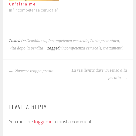
n
i
w
w
w
e
n
n
w
i
i
w
Un'altra me
e
d
i
n
n
w
In "Incompetenza cervicale"
w
o
n
d
d
i
w
w
d
o
o
n
i
)
o
w
w
d
n
w
)
)
o
d
)
w
o
)
w
)
Posted in:
Gravidanza
,
Incompetenza cervicale
,
Parto prematuro
,
Vita dopo la perdita
| Tagged:
incompetenza cervicale
,
trattamenti
POST
La resilienza: dare un senso alla
Nascere troppo presto
NAVIGATION
perdita
LEAVE A REPLY
You must be
logged in
to post a comment.