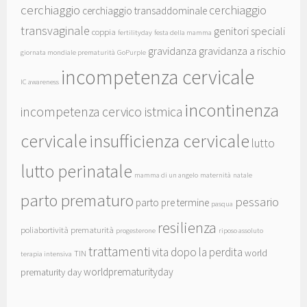
cerchiaggio
cerchiaggio
cerchiaggio transaddominale
transvaginale
genitori speciali
coppia
fertilityday
festa della mamma
gravidanza
gravidanza a rischio
giornata mondiale prematurità
GoPurple
incompetenza cervicale
IC awareness
incontinenza
incompetenza cervico istmica
cervicale
insufficienza cervicale
lutto
lutto perinatale
mamma di un angelo
maternità
natale
parto prematuro
pessario
parto pre termine
pasqua
resilienza
poliabortività
prematurità
progesterone
riposo assoluto
trattamenti
vita dopo la perdita
world
TIN
terapia intensiva
worldprematurityday
prematurity day